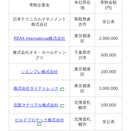
本社所在
寄附金額
寄附企業名
地
(円)
日本テクニカルマネジメント
鳥取県倉
非公表
株式会社
吉市
東京都港
REAX International株式会社
2,000,000
区
株式会社オキ・ホールディン
千葉県市
500,000
グス
川市
東京都港
シエンプレ株式会社
100,000
区
東京都港
株式会社ダイナトレック
1,000,000
区
北海道札
北新マテリアル株式会社
100,000
幌市
北海道札
ビルドプロテック株式会社
非公表
幌市