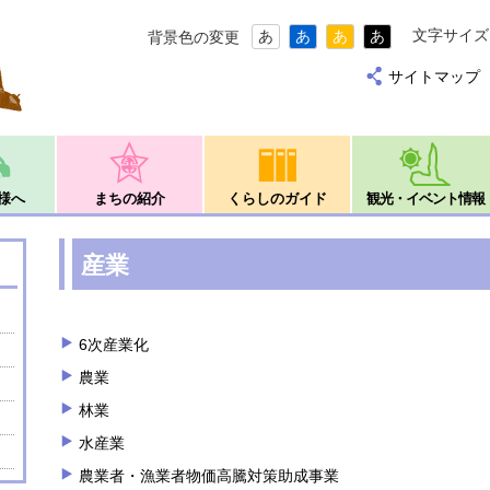
文字サイズ
あ
あ
あ
あ
背景色の変更
サイトマップ
様へ
まちの紹介
くらしのガイド
観光・イベント情報
産業
6次産業化
農業
林業
水産業
農業者・漁業者物価高騰対策助成事業