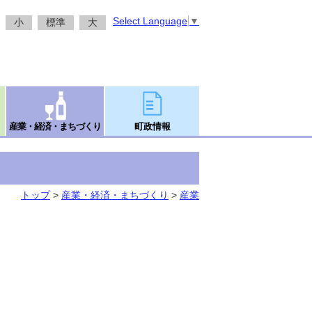
Select Language
▼
小
標準
大
産業・経済・まちづくり
町政情報
トップ
>
産業・経済・まちづくり
>
産業