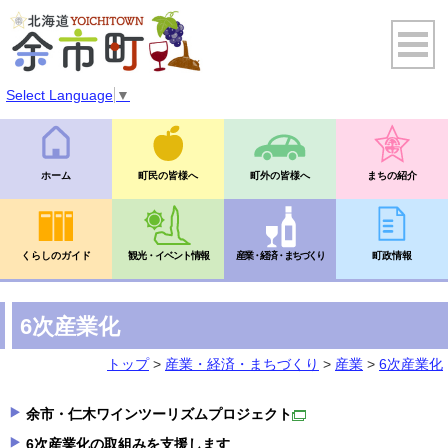
Select Language
▼
ホーム
町民の皆様へ
町外の皆様へ
まちの紹介
くらしのガイド
観光・イベント情報
産業・経済・まちづくり
町政情報
6次産業化
トップ
>
産業・経済・まちづくり
>
産業
>
6次産業化
余市・仁木ワインツーリズムプロジェクト
6次産業化の取組みを支援します