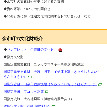
◆余市町の文化財や歴史に関するご質問
◆資料寄贈についてのお問合せ
◆開発行為に伴う埋蔵文化財に関するお問い合わせ など
余市町の文化財紹介
◆
パンフレット「余市町の文化財」
◆指定文化財
国指定重要文化財 ニッカウヰスキー余市蒸溜所施設
国指定重要文化財・史跡 旧下ヨイチ運上家（きゅうしもよいち
うんじょうや）
国指定史跡 旧余市福原漁場（きゅうよいちふくはらぎょば）
国指定史跡 フゴッペ洞窟
国指定史跡 大谷地貝塚（博物館内展示あり）
道指定文化財 西崎山環状列石