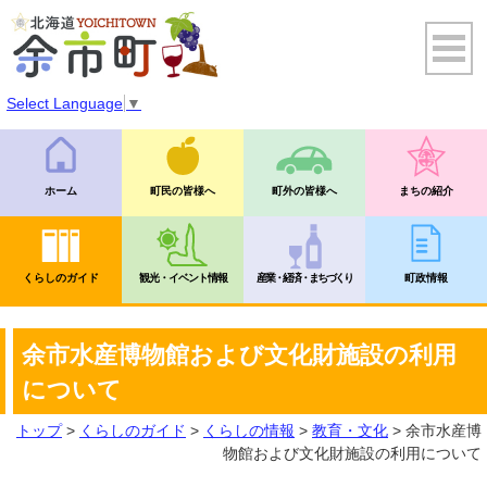
Select Language
▼
ホーム
町民の皆様へ
町外の皆様へ
まちの紹介
くらしのガイド
観光・イベント情報
産業・経済・まちづくり
町政情報
余市水産博物館および文化財施設の利用
について
トップ
>
くらしのガイド
>
くらしの情報
>
教育・文化
> 余市水産博
物館および文化財施設の利用について