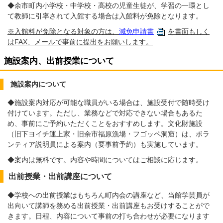
◆余市町内小学校・中学校・高校の児童生徒が、学習の一環とし
て教師に引率されて入館する場合は入館料が免除となります。
※入館料が免除となる対象の方は、
減免申請書
を書面もしく
はFAX、メールで事前に提出をお願いします。
施設案内、出前授業について
施設案内について
◆施設案内対応が可能な職員がいる場合は、施設受付で随時受け
付けています。ただし、業務などで対応できない場合もあるた
め、事前にご予約いただくことをおすすめします。文化財施設
（旧下ヨイチ運上家・旧余市福原漁場・フゴッペ洞窟）は、ボラ
ンティア説明員による案内（要事前予約）も実施しています。
◆案内は無料です。内容や時間についてはご相談に応じます。
出前授業・出前講座について
◆学校への出前授業はもちろん町内会の講座など、当館学芸員が
出向いて講師を務める出前授業・出前講座もお受けすることがで
きます。日程、内容について事前の打ち合わせが必要になります