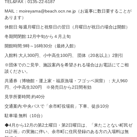
TEL&FAX：0135-22-6187
MAIL：moireyama@beach.ocn.ne.jp（お返事に数日要することが
あります）
休館日:毎週月曜日と祝祭日の翌日（月曜日が祝日の場合は開館）
冬期間閉館:12月中旬から４月上旬
開館時間:9時～16時30分（最終入館）
入館料:大人300円、小中高生100円、 団体（20名以上）2割引
※団体でのご見学、施設案内を希望される場合はお電話にてご相
談ください。
共通券（博物館・運上家・福原漁場・フゴッペ洞窟）：大人960
円、小中高生320円 ※発売日から2日間有効
見学所要時間:約40分
交通案内:中央バスで「余市町役場前」下車、徒歩10分
駐車場:無料（10台）
◆4月から12月の第2土曜日・第2日曜日は、「来たことない町民ゼ
ロ計画」の実施に伴い、余市町に住民登録のある方の入場料は無