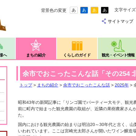
文字サイズ
あ
あ
あ
あ
背景色の変更
サイトマップ
様へ
まちの紹介
くらしのガイド
観光・イベント情報
余市でおこったこんな話「その254 
トップ
>
まちの紹介
>
余市でおこったこんな話
>
2025年
>
昭和43年の新聞記事に「リンゴ園でパーティー大モテ、観光
前に町内で始まった観光農園の取組が、近隣の果樹農家さん
た。
国内における観光農園の始まりは明治20～30年代と古く、山
いわれています。ここは宮崎光太郎さんが開いたワイン醸造