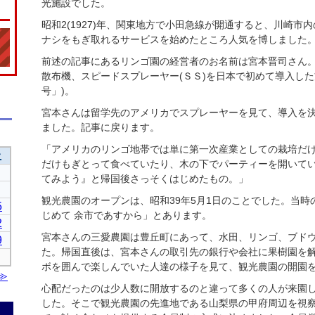
光施設でした。
昭和2(1927)年、関東地方で小田急線が開通すると、川崎
ナシをもぎ取れるサービスを始めたところ人気を博しました
前述の記事にあるリンゴ園の経営者のお名前は宮本晋司さん
散布機、スピードスプレーヤー(ＳＳ)を日本で初めて導入した方
号」)。
宮本さんは留学先のアメリカでスプレーヤーを見て、導入を
ました。記事に戻ります。
「アメリカのリンゴ地帯では単に第一次産業としての栽培だ
だけもぎとって食べていたり、木の下でパーティーを開いて
てみよう』と帰国後さっそくはじめたもの。」
観光農園のオープンは、昭和39年5月1日のことでした。当
じめて 余市であすから」とあります。
宮本さんの三愛農園は豊丘町にあって、水田、リンゴ、ブドウ
た。帰国直後は、宮本さんの取引先の銀行や会社に果樹園を
ボを囲んで楽しんでいた人達の様子を見て、観光農園の開園
心配だったのは少人数に開放するのと違って多くの人が来園
した。そこで観光農園の先進地である山梨県の甲府周辺を視