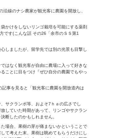
市内の沿線のナシ農家が観光客に農園を開放し、
。
。袋かけをしないリンゴ栽培を可能にする薬剤
です(こんな話 その26「余市のＳＳ第1
決心しましたが、留学先では別の光景も目撃し
けではなく観光客が自由に農場に入って好きな
いることに目をつけ『ぜひ自分の農園でもやっ
時の記事を見ると「観光客に農園を開放道内は
、サクランボ等、およそ7ｈａの広さでし
解放していた時期があって、リンゴやサクラン
を決断したのかもしれません。
した場合、果樹の芽が痛まないかということで
察して考えた末、果樹は眺めてもらうだけにし