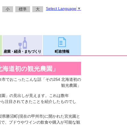
Select Language
▼
小
標準
大
産業・経済・まちづくり
町政情報
北海道初の観光農園」
 余市でおこったこんな話「その254 北海道初の
観光農園」
農園」の見出しが見えます。これは数年
から注目されてきたことを紹介したものでし
梨県勝沼町(現在の甲州市)に開かれた宮光園と
場で、ブドウやワインの飲食や購入が可能な観