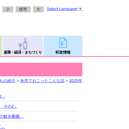
Select Language
▼
小
標準
大
産業・経済・まちづくり
町政情報
ちの紹介
>
余市でおこったこんな話
>
2025年
2」
 その2」
初の観光農園」
ド」