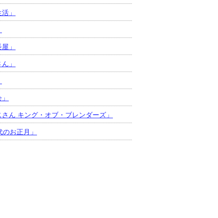
生活」
」
長屋」
さん」
」
会」
じさん キング・オブ・ブレンダーズ」
年代のお正月」