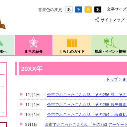
文字サイズ
あ
あ
あ
あ
背景色の変更
サイトマップ
様へ
まちの紹介
くらしのガイド
観光・イベント情報
20XX年
トップ
>
ま
12月1日
余市でおこったこんな話「その256 熊 その
11月1日
余市でおこったこんな話「その255 観光農園
10月1日
余市でおこったこんな話「その254 北海道
9月1日
余市でおこったこんな話「その253 アーケー