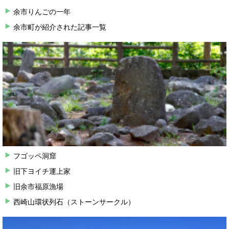
余市りんごの一年
余市町が紹介された記事一覧
フゴッペ洞窟
旧下ヨイチ運上家
旧余市福原漁場
西崎山環状列石（ストーンサークル）