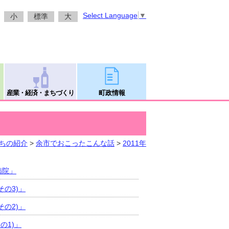
Select Language
▼
小
標準
大
産業・経済・まちづくり
町政情報
ちの紹介
>
余市でおこったこんな話
>
2011年
病院」
その3)」
その2)」
の1)」