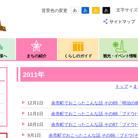
文字サイズ
あ
あ
あ
あ
背景色の変更
サイトマップ
様へ
まちの紹介
くらしのガイド
観光・イベント情報
2011年
トップ
>
ま
12月1日
余市町でおこったこんな話 その89「明治の
11月1日
余市町でおこったこんな話 その88「ブドウ(
10月1日
余市町でおこったこんな話 その87「ブドウ(
9月1日
余市町でおこったこんな話 その86「ブドウ(そ